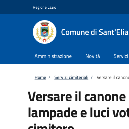
Salta al contenuto principale
Skip to footer content
Regione Lazio
Comune di Sant'Eli
Amministrazione
Novità
Servizi
Briciole di pane
Home
/
Servizi cimiteriali
/
Versare il canone
Versare il canone 
lampade e luci vot
cimitero