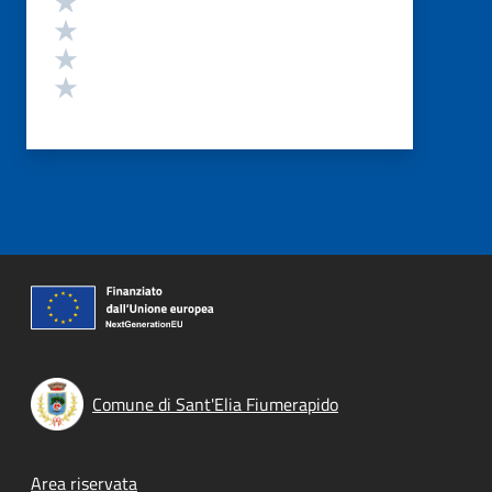
Valuta 3 stelle su 5
Valuta 2 stelle su 5
Valuta 1 stelle su 5
Comune di Sant'Elia Fiumerapido
Footer menu
Area riservata