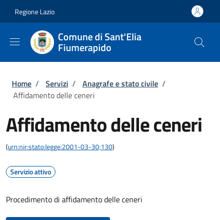
Salta al contenuto principale
Skip to footer content
Regione Lazio
Comune di Sant'Elia
Fiumerapido
Briciole di pane
Home
/
Servizi
/
Anagrafe e stato civile
/
Affidamento delle ceneri
Affidamento delle ceneri
(
urn:nir:stato:legge:2001-03-30;130
)
Servizio attivo
Procedimento di affidamento delle ceneri