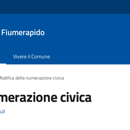
a Fiumerapido
Vivere il Comune
odifica della numerazione civica
merazione civica
t43
)