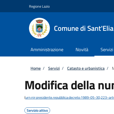
Salta al contenuto principale
Skip to footer content
Regione Lazio
Comune di Sant'Eli
Amministrazione
Novità
Servizi
Briciole di pane
Home
/
Servizi
/
Catasto e urbanistica
/
M
Modifica della nu
(
urn:nir:presidente.repubblica:decreto:1989-05-30;223~ar
Servizio attivo