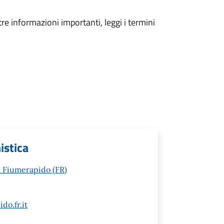
tre informazioni importanti, leggi i termini
istica
ia Fiumerapido (FR)
do.fr.it