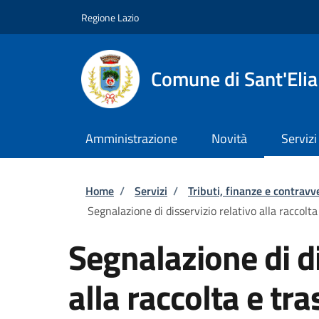
Salta al contenuto principale
Skip to footer content
Regione Lazio
Comune di Sant'Eli
Amministrazione
Novità
Servizi
Briciole di pane
Home
/
Servizi
/
Tributi, finanze e contravv
Segnalazione di disservizio relativo alla raccolta
Segnalazione di di
alla raccolta e tra